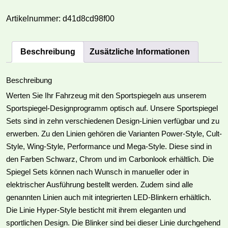
Classic-
Style
Artikelnummer:
d41d8cd98f00
Set
Audi
Beschreibung
Zusätzliche Informationen
A4
Typ
8E
Beschreibung
01-
Werten Sie Ihr Fahrzeug mit den Sportspiegeln aus unserem
04
Sportspiegel-Designprogramm optisch auf. Unsere Sportspiegel
Menge
Sets sind in zehn verschiedenen Design-Linien verfügbar und zu
erwerben. Zu den Linien gehören die Varianten Power-Style, Cult-
Style, Wing-Style, Performance und Mega-Style. Diese sind in
den Farben Schwarz, Chrom und im Carbonlook erhältlich. Die
Spiegel Sets können nach Wunsch in manueller oder in
elektrischer Ausführung bestellt werden. Zudem sind alle
genannten Linien auch mit integrierten LED-Blinkern erhältlich.
Die Linie Hyper-Style besticht mit ihrem eleganten und
sportlichen Design. Die Blinker sind bei dieser Linie durchgehend